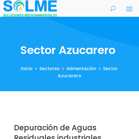
Sector Azucarero
Inicio
Sectores
Alimentación
Sector
9
9
9
Azucarero
Depuración de Aguas
Residuales industriales.