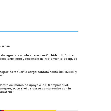
s FEDER
o de aguas basado en cavitación hidrodinámica
la sostenibilidad y eficiencia del tratamiento de aguas
 capaz de reducir la carga contaminante (DQO, DBO y
es.
 dentro del marco de apoyo a la I+D empresarial,
europeo, SOLME refuerza su compromiso con la
ndustria
.