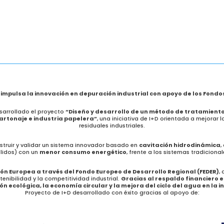
impulsa la innovación en depuración industrial con apoyo de los Fondo
arrollado el proyecto
“Diseño y desarrollo de un método de tratamient
cartonaje e industria papelera”
, una iniciativa de I+D orientada a mejorar 
residuales industriales.
onstruir y validar un sistema innovador basado en
cavitación hidrodinámica
,
lidos) con un
menor consumo energético
, frente a los sistemas tradicional
ión Europea a través del Fondo Europeo de Desarrollo Regional (FEDER)
,
tenibilidad y la competitividad industrial.
Gracias al respaldo financiero 
ón ecológica, la economía circular y la mejora del ciclo del agua en la i
Proyecto de I+D desarrollado con éxito gracias al apoyo de: