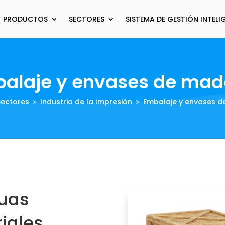
PRODUCTOS
SECTORES
SISTEMA DE GESTIÓN INTELI
alaje y envases de mad
Sectores
Industria de la Impresión
Embalaje y envases 
9
9
uas
iales.