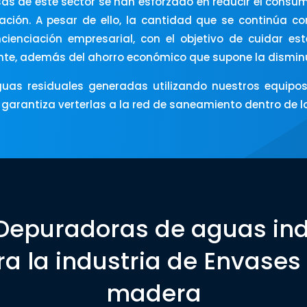
as de este sector se han esforzado en reducir el consum
lización. A pesar de ello, la cantidad que se continúa 
ncienciación empresarial, con el objetivo de cuidar e
ente, además del ahorro económico que supone la dismi
guas residuales generadas utilizando nuestros equipos
y garantiza verterlas a la red de saneamiento dentro de 
Depuradoras de aguas ind
ra la industria de Envases
madera