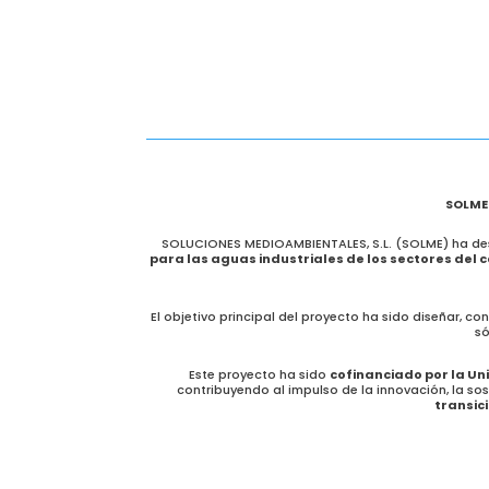
SOLME 
SOLUCIONES MEDIOAMBIENTALES, S.L. (SOLME) ha des
para las aguas industriales de los sectores del 
El objetivo principal del proyecto ha sido diseñar, c
só
Este proyecto ha sido
cofinanciado por la Un
contribuyendo al impulso de la innovación, la sos
transici