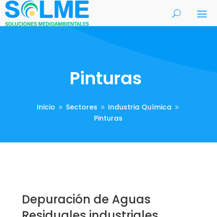
Pinturas
Inicio
Sectores
Industria Química
9
9
9
Pinturas
Depuración de Aguas
Residuales industriales.