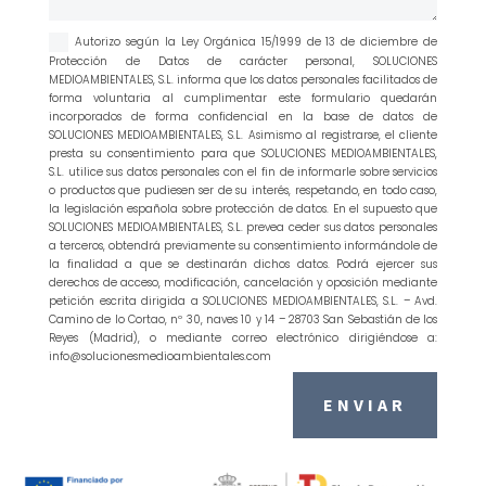
Autorizo según la Ley Orgánica 15/1999 de 13 de diciembre de
Protección de Datos de carácter personal, SOLUCIONES
MEDIOAMBIENTALES, S.L. informa que los datos personales facilitados de
forma voluntaria al cumplimentar este formulario quedarán
incorporados de forma confidencial en la base de datos de
SOLUCIONES MEDIOAMBIENTALES, S.L. Asimismo al registrarse, el cliente
presta su consentimiento para que SOLUCIONES MEDIOAMBIENTALES,
S.L. utilice sus datos personales con el fin de informarle sobre servicios
o productos que pudiesen ser de su interés, respetando, en todo caso,
la legislación española sobre protección de datos. En el supuesto que
SOLUCIONES MEDIOAMBIENTALES, S.L. prevea ceder sus datos personales
a terceros, obtendrá previamente su consentimiento informándole de
la finalidad a que se destinarán dichos datos. Podrá ejercer sus
derechos de acceso, modificación, cancelación y oposición mediante
petición escrita dirigida a SOLUCIONES MEDIOAMBIENTALES, S.L. – Avd.
Camino de lo Cortao, nº 30, naves 10 y 14 – 28703 San Sebastián de los
Reyes (Madrid), o mediante correo electrónico dirigiéndose a:
info@solucionesmedioambientales.com
ENVIAR