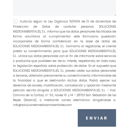
Autorizo según la Ley Orgánica 15/1999 de 13 de diciembre de
Protección de Datos de carácter personal, SOLUCIONES
MEDIOAMBIENTALES, S.L. informa que los datos personales facilitados de
forma voluntaria al cumplimentar este formulario quedarán
incorporados de forma confidencial en la base de datos de
SOLUCIONES MEDIOAMBIENTALES, S.L. Asimismo al registrarse, el cliente
presta su consentimiento para que SOLUCIONES MEDIOAMBIENTALES,
S.L. utilice sus datos personales con el fin de informarle sobre servicios
o productos que pudiesen ser de su interés, respetando, en todo caso,
la legislación española sobre protección de datos. En el supuesto que
SOLUCIONES MEDIOAMBIENTALES, S.L. prevea ceder sus datos personales
a terceros, obtendrá previamente su consentimiento informándole de
la finalidad a que se destinarán dichos datos. Podrá ejercer sus
derechos de acceso, modificación, cancelación y oposición mediante
petición escrita dirigida a SOLUCIONES MEDIOAMBIENTALES, S.L. – Avd.
Camino de lo Cortao, nº 30, naves 10 y 14 – 28703 San Sebastián de los
Reyes (Madrid), o mediante correo electrónico dirigiéndose a:
info@solucionesmedioambientales.com
ENVIAR