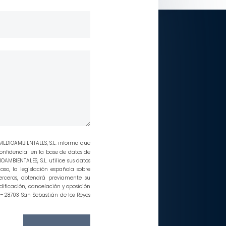
MEDIOAMBIENTALES, S.L. informa que
onfidencial en la base de datos de
AMBIENTALES, S.L. utilice sus datos
aso, la legislación española sobre
erceros, obtendrá previamente su
dificación, cancelación y oposición
 – 28703 San Sebastián de los Reyes