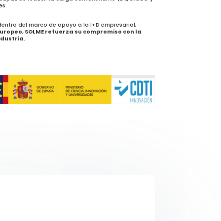
es.
 dentro del marco de apoyo a la I+D empresarial,
europeo, SOLME refuerza su compromiso con la
ndustria
.