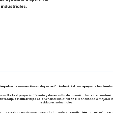
industriales.
impulsa la innovación en depuración industrial con apoyo de los Fondo
arrollado el proyecto
“Diseño y desarrollo de un método de tratamient
cartonaje e industria papelera”
, una iniciativa de I+D orientada a mejorar 
residuales industriales.
onstruir y validar un sistema innovador basado en
cavitación hidrodinámica
,