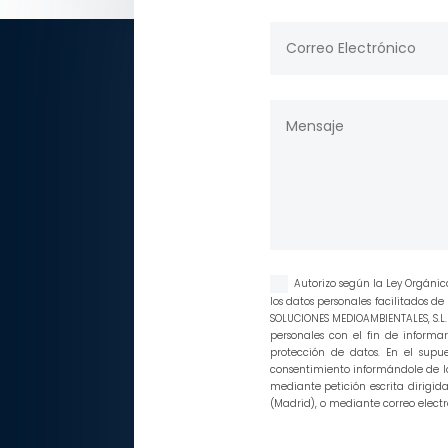
Autorizo según la Ley Orgánic
los datos personales facilitados 
SOLUCIONES MEDIOAMBIENTALES, S.L. 
personales con el fin de informar
protección de datos. En el supu
consentimiento informándole de la
mediante petición escrita dirigida
(Madrid), o mediante correo elect