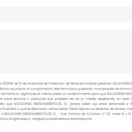
a 15/1999 de 13 de diciembre de Protección de Datos de carácter personal, SOLUCIONES 
de forma voluntaria al cumplimentar este formulario quedarán incorporados de forma c
Asimismo al registrarse, el cliente presta su consentimiento para que SOLUCIONES MEDIO
le sobre servicios o productos que pudiesen ser de su interés, respetando, en todo c
esto que SOLUCIONES MEDIOAMBIENTALES, S.L. prevea ceder sus datos personales a t
 finalidad a que se destinarán dichos datos. Podrá ejercer sus derechos de acceso, mo
 a SOLUCIONES MEDIOAMBIENTALES, S.L. – Avd. Camino de lo Cortao, nº 30, naves 10 y 14
rónico dirigiéndose a: info@solucionesmedioambientales.com