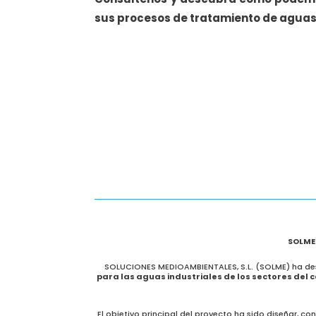
sus procesos de tratamiento de aguas 
SOLME 
SOLUCIONES MEDIOAMBIENTALES, S.L. (SOLME) ha des
para las aguas industriales de los sectores del 
El objetivo principal del proyecto ha sido diseñar, c