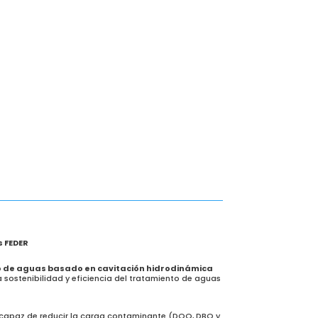
s FEDER
o de aguas basado en cavitación hidrodinámica
la sostenibilidad y eficiencia del tratamiento de aguas
 capaz de reducir la carga contaminante (DQO, DBO y