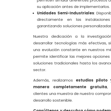
permiten simular diferentes procesos d
su aplicación antes de implementarlos.
Unidades Semi-Industriales
: Disponi
directamente en las instalaciones
garantizando soluciones personalizadas 
Nuestra dedicación a la investigaci
desarrollar tecnologías más efectivas,
una evolución constante en nuestros m
permite identificar las mejores opciones
soluciones tradicionales hasta los avan
sector.
Además, realizamos
estudios piloto 
manera completamente gratuita
,
clientes una muestra de nuestro compromi
desarrollo sostenible.
Consúltenos y descubra cómo podemo