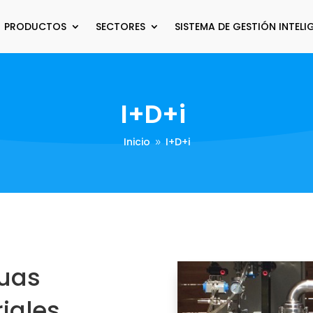
PRODUCTOS
SECTORES
SISTEMA DE GESTIÓN INTELI
I+D+i
Inicio
I+D+i
9
uas
iales.