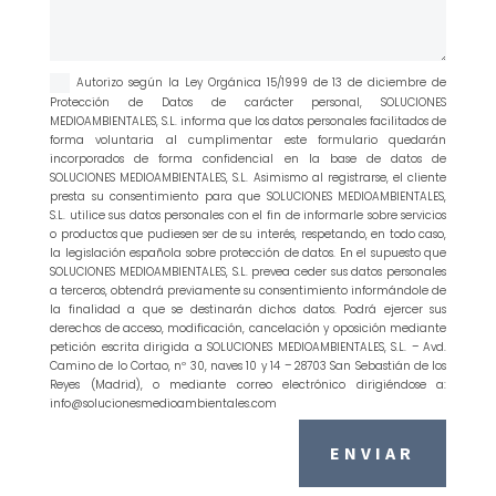
Autorizo según la Ley Orgánica 15/1999 de 13 de diciembre de
Protección de Datos de carácter personal, SOLUCIONES
MEDIOAMBIENTALES, S.L. informa que los datos personales facilitados de
forma voluntaria al cumplimentar este formulario quedarán
incorporados de forma confidencial en la base de datos de
SOLUCIONES MEDIOAMBIENTALES, S.L. Asimismo al registrarse, el cliente
presta su consentimiento para que SOLUCIONES MEDIOAMBIENTALES,
S.L. utilice sus datos personales con el fin de informarle sobre servicios
o productos que pudiesen ser de su interés, respetando, en todo caso,
la legislación española sobre protección de datos. En el supuesto que
SOLUCIONES MEDIOAMBIENTALES, S.L. prevea ceder sus datos personales
a terceros, obtendrá previamente su consentimiento informándole de
la finalidad a que se destinarán dichos datos. Podrá ejercer sus
derechos de acceso, modificación, cancelación y oposición mediante
petición escrita dirigida a SOLUCIONES MEDIOAMBIENTALES, S.L. – Avd.
Camino de lo Cortao, nº 30, naves 10 y 14 – 28703 San Sebastián de los
Reyes (Madrid), o mediante correo electrónico dirigiéndose a:
info@solucionesmedioambientales.com
ENVIAR