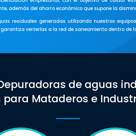
ncienciación empresarial, con el objetivo de cuidar e
ente, además del ahorro económico que supone la dismi
guas residuales generadas utilizando nuestros equipos
y garantiza verterlas a la red de saneamiento dentro de 
Depuradoras de aguas ind
 para Mataderos e Indust