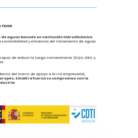
s FEDER
o de aguas basado en cavitación hidrodinámica
la sostenibilidad y eficiencia del tratamiento de aguas
 capaz de reducir la carga contaminante (DQO, DBO y
es.
 dentro del marco de apoyo a la I+D empresarial,
europeo, SOLME refuerza su compromiso con la
ndustria
.