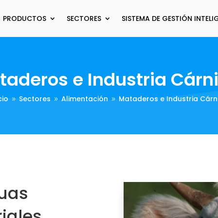
PRODUCTOS
SECTORES
SISTEMA DE GESTIÓN INTELI
taderos e Industria Cárn
cio
Sectores
Alimentación
Mataderos e Industria Cárn
9
9
9
uas
iales.