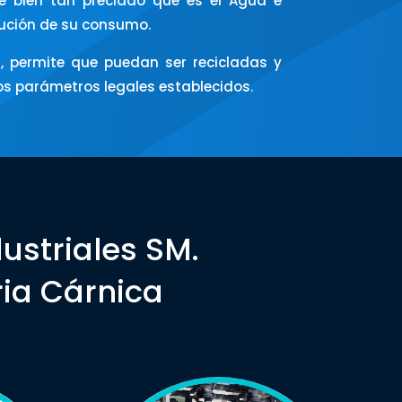
ste bien tan preciado que es el Agua e
nución de su consumo.
, permite que puedan ser recicladas y
los parámetros legales establecidos.
ustriales SM.
ria Cárnica